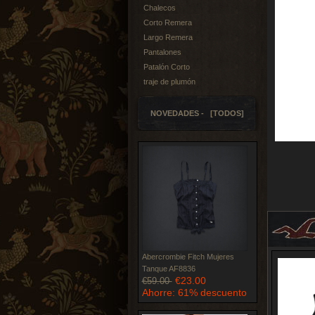
Chalecos
Corto Remera
Largo Remera
Pantalones
Patalón Corto
traje de plumón
NOVEDADES - [TODOS]
Abercrombie Fitch Mujeres
Tanque AF8836
€23.00
€59.00
Ahorre: 61% descuento