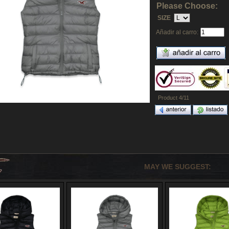
Please Choose:
SIZE
Añadir al carro:
Product 4/11
MAY WE SUGGEST: