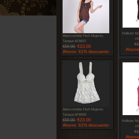
Hollister M
Abercrombie Fitch Mujeres
ch
Tanque AF8837
€1
€23.00
€59.00
Ahorre
Ahorre: 61% descuento
Abercrombie Fitch Mujeres
Tanque AF8838
€23.00
€59.00
Hollister M
Ahorre: 61% descuento
ch
€1
Ahorre