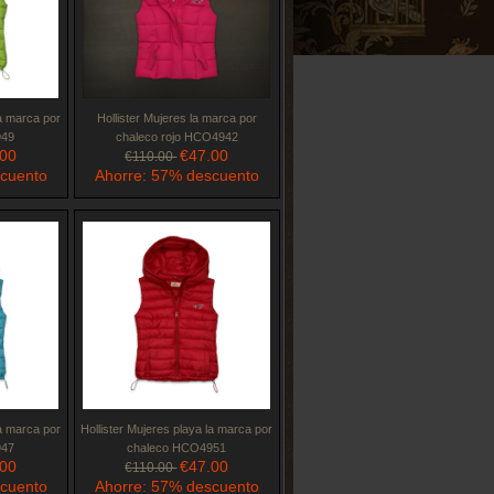
la marca por
Hollister Mujeres la marca por
949
chaleco rojo HCO4942
.00
€47.00
€110.00
scuento
Ahorre: 57% descuento
la marca por
Hollister Mujeres playa la marca por
947
chaleco HCO4951
.00
€47.00
€110.00
scuento
Ahorre: 57% descuento