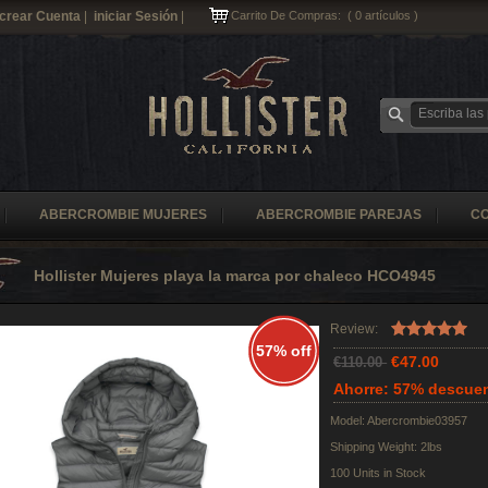
crear Cuenta
|
iniciar Sesión
|
Carrito De Compras:
(
0
artículos )
ABERCROMBIE MUJERES
ABERCROMBIE PAREJAS
C
Hollister Mujeres playa la marca por chaleco HCO4945
Review:
57% off
€47.00
€110.00
Ahorre: 57% descue
Model: Abercrombie03957
Shipping Weight: 2lbs
100 Units in Stock