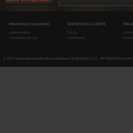
Ahorre: 49% descuento
Information Corporation
SERVICIO AL CLIENTE
ENLA
sobre nosotros
F.A.Qs
políti
Condiciones de Uso
contáctenos
Envios
© 2015
Enterprises LLC.. All Rights Reserved.
www.abercrombie-fitch-hollister.es