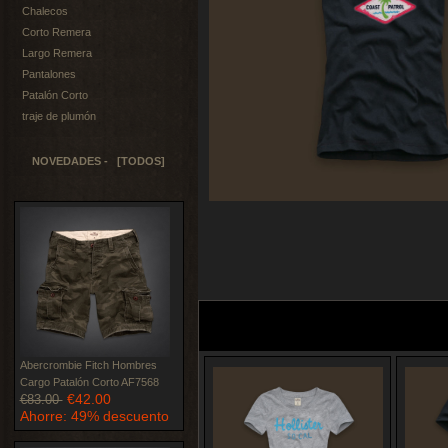
Chalecos
Corto Remera
Largo Remera
Pantalones
Patalón Corto
traje de plumón
NOVEDADES - [TODOS]
Abercrombie Fitch Hombres
Cargo Patalón Corto AF7568
€42.00
€83.00
Ahorre: 49% descuento