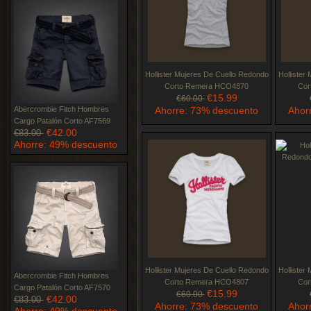
Hollister Mujeres De Cuello Redondo
Hollister
Corto Remera HCO4870
Cor
€15.99
€60.00
Abercrombie Fitch Hombres
Ahorre: 73% descuento
Ahor
Cargo Patalón Corto AF7569
€42.00
€83.00
Ahorre: 49% descuento
Hollister Mujeres De Cuello Redondo
Hollister
Abercrombie Fitch Hombres
Corto Remera HCO4807
Cor
Cargo Patalón Corto AF7570
€15.99
€60.00
€42.00
€83.00
Ahorre: 73% descuento
Ahor