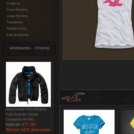
Chalecos
Corto Remera
Largo Remera
Pantalones
Patalón Corto
traje de plumón
NOVEDADES - [TODOS]
Abercrombie Fitch Hombres
Toda Estación Tiempo
Chaquetas AF7892
€77.00
€160.00
Ahorre: 52% descuento