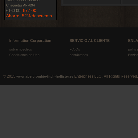
Toda Estación Tiempo
Chaquetas AF7894
€77.00
€160.00
Ahorre: 52% descuento
Information Corporation
SERVICIO AL CLIENTE
ENLA
sobre nosotros
F.A.Qs
políti
Condiciones de Uso
contáctenos
Envios
© 2015
Enterprises LLC.. All Rights Reserved.
www.abercrombie-fitch-hollister.es