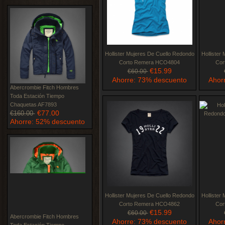
Hollister Mujeres De Cuello Redondo
Hollister
Corto Remera HCO4804
Cor
€15.99
€60.00
Ahorre: 73% descuento
Ahor
Abercrombie Fitch Hombres
Toda Estación Tiempo
Chaquetas AF7893
€77.00
€160.00
Ahorre: 52% descuento
Hollister Mujeres De Cuello Redondo
Hollister
Corto Remera HCO4862
Cor
€15.99
€60.00
Abercrombie Fitch Hombres
Ahorre: 73% descuento
Ahor