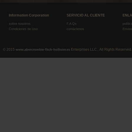
Information Corporation
SERVICIO AL CLIENTE
ENLA
sobre nosotros
F.A.Qs
políti
Condiciones de Uso
contáctenos
Envios
© 2015
Enterprises LLC.. All Rights Reserved.
www.abercrombie-fitch-hollister.es