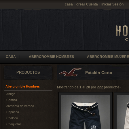
casa
|
crear Cuenta
|
iniciar Sesión
|
CASA
ABERCROMBIE HOMBRES
ABERCROMBIE MUJERE
PRODUCTOS
Patalón Corto
Abercrombie Hombres
Mostrando de
1
al
20
(de
222
productos)
Abrigo
Camisa
camiseta de verano
Capucha
Chaleco
Chaquetas