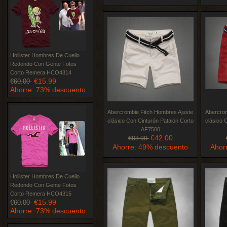
Hollister Hombres De Cuello
Redondo Con Gente Fotos
Corto Remera HCO4314
€15.99
€60.00
Ahorre: 73% descuento
Abercrombie Fitch Hombres Ajuste
Abercrom
clásico Con Cinturón Patalón Corto
clásico 
AF7500
€42.00
€83.00
Ahorre: 49% descuento
Ahor
Hollister Hombres De Cuello
Redondo Con Gente Fotos
Corto Remera HCO4315
€15.99
€60.00
Ahorre: 73% descuento