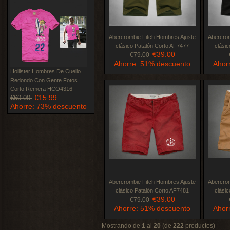
Abercrombie Fitch Hombres Ajuste
Abercrom
clásico Patalón Corto AF7477
clási
€39.00
€79.00
Ahorre: 51% descuento
Ahor
Hollister Hombres De Cuello
Redondo Con Gente Fotos
Corto Remera HCO4316
€15.99
€60.00
Ahorre: 73% descuento
Abercrombie Fitch Hombres Ajuste
Abercrom
clásico Patalón Corto AF7481
clási
€39.00
€79.00
Ahorre: 51% descuento
Ahor
Mostrando de
1
al
20
(de
222
productos)