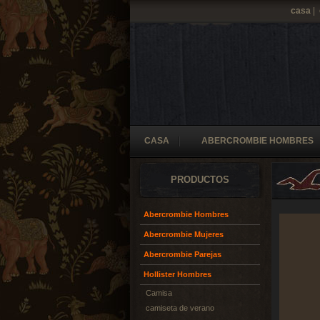
casa
|
CASA
ABERCROMBIE HOMBRES
PRODUCTOS
Abercrombie Hombres
Abercrombie Mujeres
Abercrombie Parejas
Hollister Hombres
Camisa
camiseta de verano