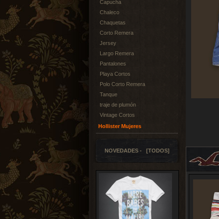
Capucha
Chaleco
Chaquetas
Corto Remera
Jersey
Largo Remera
Pantalones
Playa Cortos
Polo Corto Remera
Tanque
traje de plumón
Vintage Cortos
Hollister Mujeres
NOVEDADES - [TODOS]