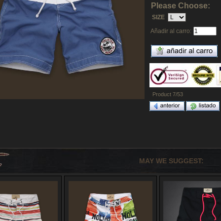
Please Choose:
SIZE
Añadir al carro:
Product 7/53
MAY WE SUGGEST: