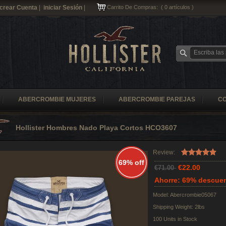
crear Cuenta
|
iniciar Sesión
|
Carrito De Compras:
(
0
artículos )
ABERCROMBIE MUJERES
ABERCROMBIE PAREJAS
C
Hollister Hombres Nado Playa Cortos HCO3607
Review:
69% off
€22.00
€71.00
Ahorre: 69% descue
Model: Abercrombie05067
Shipping Weight: 2lbs
100 Units in Stock