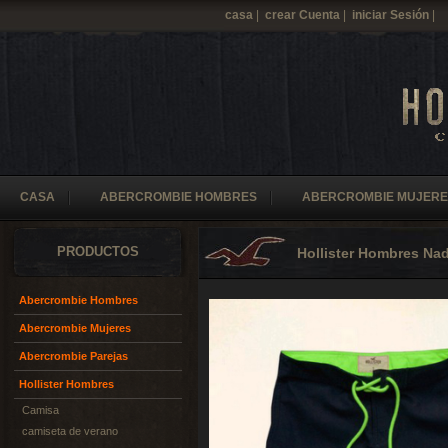
casa
|
crear Cuenta
|
iniciar Sesión
|
CASA
ABERCROMBIE HOMBRES
ABERCROMBIE MUJERE
PRODUCTOS
Hollister Hombres Na
Abercrombie Hombres
Abercrombie Mujeres
Abercrombie Parejas
Hollister Hombres
Camisa
camiseta de verano