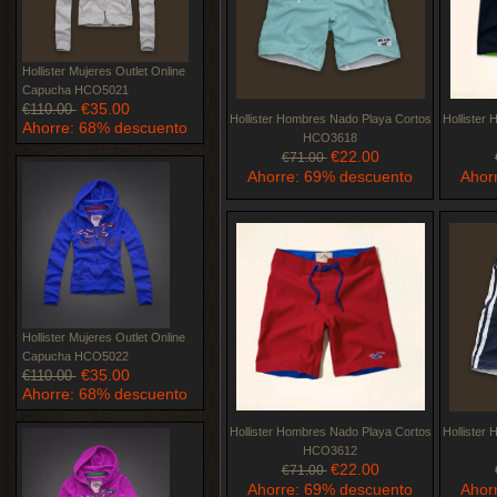
Hollister Mujeres Outlet Online
Capucha HCO5021
€35.00
€110.00
Hollister Hombres Nado Playa Cortos
Hollister
Ahorre: 68% descuento
HCO3618
€22.00
€71.00
Ahorre: 69% descuento
Ahor
Hollister Mujeres Outlet Online
Capucha HCO5022
€35.00
€110.00
Ahorre: 68% descuento
Hollister Hombres Nado Playa Cortos
Hollister
HCO3612
€22.00
€71.00
Ahorre: 69% descuento
Ahor