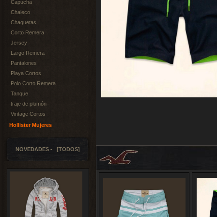
Capucha
Chaleco
Chaquetas
Corto Remera
Jersey
Largo Remera
Pantalones
Playa Cortos
Polo Corto Remera
Tanque
traje de plumón
Vintage Cortos
Hollister Mujeres
NOVEDADES - [TODOS]