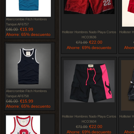
Abercrombie Fitch Hombres
Tanque AF6757
€15.99
€46.00
Hollister Hombres Nado Playa Cortos
Hollister
Ahorre: 65% descuento
HCO3636
€22.00
€71.00
Ahorre: 69% descuento
Ahor
Abercrombie Fitch Hombres
Tanque AF6758
€15.99
€46.00
Ahorre: 65% descuento
Hollister Hombres Nado Playa Cortos
Hollister
HCO3604
€22.00
€71.00
Ahorre: 69% descuento
Ahor