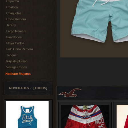
Capucha
Chaleco
Chaquetas
Corto Remera
Jersey
Largo Remera
Pantalones
Playa Cortos
Polo Corto Remera
Tanque
traje de plumón
Vintage Cortos
Hollister Mujeres
NOVEDADES - [TODOS]