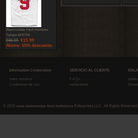
Abercrombie Fitch Hombres
Tanque AF6759
€15.99
€46.00
Ahorre: 65% descuento
Information Corporation
SERVICIO AL CLIENTE
ENLA
sobre nosotros
F.A.Qs
políti
Condiciones de Uso
contáctenos
Envios
© 2015
Enterprises LLC.. All Rights Reserved.
www.abercrombie-fitch-hollister.es