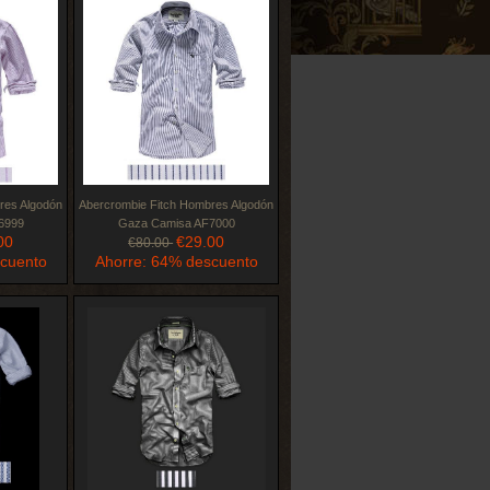
res Algodón
Abercrombie Fitch Hombres Algodón
6999
Gaza Camisa AF7000
00
€29.00
€80.00
scuento
Ahorre: 64% descuento