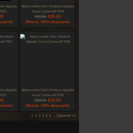
res Algodón
Abercrombie Fitch Hombres Algodón
7003
Gaza Camisa AF7004
00
€29.00
€80.00
scuento
Ahorre: 64% descuento
res Algodón
Abercrombie Fitch Hombres Algodón
7007
Gaza Camisa AF7008
00
€29.00
€80.00
scuento
Ahorre: 64% descuento
1
2
3
4
5
6
...
[Siguiente >>]