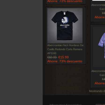
Ahorre: 73% descuento
Abercrombi
Gaz
€
Ahorre
Abercrombie Fitch Hombres De
Cuello Redondo Corto Remera
AF5160
€15.99
€60.00
Ahorre: 73% descuento
Abercrombi
Gaz
€
Ahorre
Mostrando 