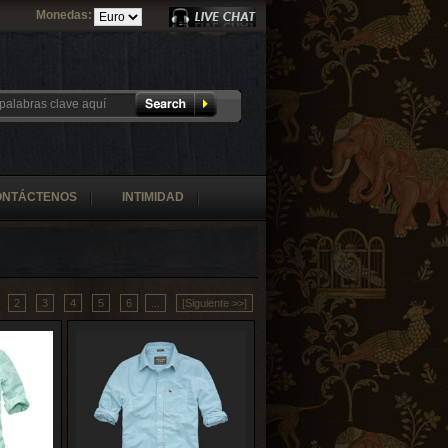
Monedas:
ONTÁCTENOS
INTIMIDAD
2
3
4
5
6
...
[Siguiente >>]