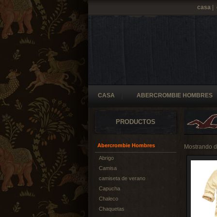
casa
|
CASA
ABERCROMBIE HOMBRES
PRODUCTOS
Abercrombie Hombres
Mostrando 
Abrigo
Camisa
camiseta de verano
Capucha
Chaleco
Chaquetas