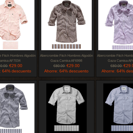
e Fitch Hombres Algodón
Abercrombie Fitch Hombres Algodón
Abercrombie Fitch Homb
amisa AF7034
Gaza Camisa AF6998
Gaza Camisa AF
€29.00
€29.00
€29.
80.00
€80.00
€80.00
: 64% descuento
Ahorre: 64% descuento
Ahorre: 64% de