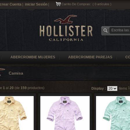
crear Cuenta
|
iniciar Sesión
|
Carrito De Compras:
(
0
artículos )
ABERCROMBIE MUJERES
ABERCROMBIE PAREJAS
C
Camisa
de
1
al
20
(de
159
productos)
1
Display :
items