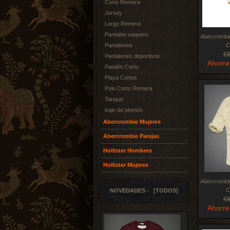
Corto Remera
Jersey
Largo Remera
Pantalón vaquero
Abercrombi
Pantalones
C
€
Pantalones deportivos
Ahorre
Patalón Corto
Playa Cortos
Polo Corto Remera
Tanque
traje de plumón
Abercrombie Mujeres
Abercrombie Parejas
Hollister Hombres
Hollister Mujeres
Abercrombi
C
NOVEDADES - [TODOS]
€
Ahorre