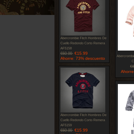
Abercrombie Fitch Hombres De
Cuello Redondo Corto Remera
AF5158
€15.99
€60.00
Abercrombi
Ahorre: 73% descuento
C
€
Ahorre
Abercrombie Fitch Hombres De
Cuello Redondo Corto Remera
AF5159
€15.99
€60.00