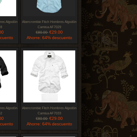
res Algodón
Abercrombie Fitch Hombres Algodón
28
Camisa AF7029
00
€29.00
€80.00
scuento
Ahorre: 64% descuento
res Algodón
Abercrombie Fitch Hombres Algodón
32
Camisa AF7033
00
€29.00
€80.00
scuento
Ahorre: 64% descuento