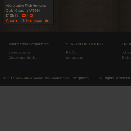
Abercrombie Fitch Hombres
Outlet Capucha AF6644
€32.00
€105.00
Ahorre: 70% descuento
Information Corporation
SERVICIO AL CLIENTE
ENLA
sobre nosotros
F.A.Qs
políti
Condiciones de Uso
contáctenos
Envios
© 2015
Enterprises LLC.. All Rights Reserved.
www.abercrombie-fitch-hollister.es