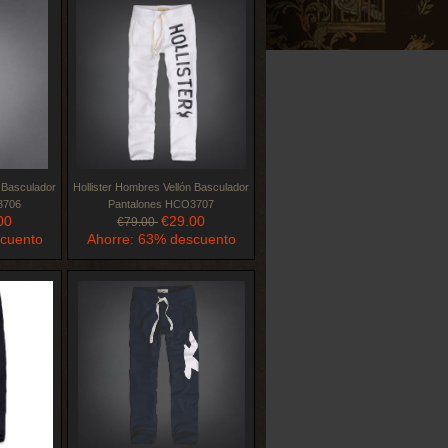
n Basculador
Hollister Hombres Vellón Basculador
3706
Pantalones HCO3707
00
€29.00
€79.00
scuento
Ahorre: 63% descuento