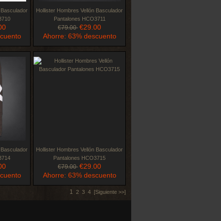
n Basculador
Hollister Hombres Vellón Basculador
3710
Pantalones HCO3711
00
€29.00
€79.00
scuento
Ahorre: 63% descuento
n Basculador
Hollister Hombres Vellón Basculador
3714
Pantalones HCO3715
00
€29.00
€79.00
scuento
Ahorre: 63% descuento
1
2
3
4
[Siguiente >>]