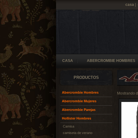
casa
|
CASA
ABERCROMBIE HOMBRES
PRODUCTOS
Abercrombie Hombres
Mostrando 
Abercrombie Mujeres
Abercrombie Parejas
Hollister Hombres
Camisa
camiseta de verano