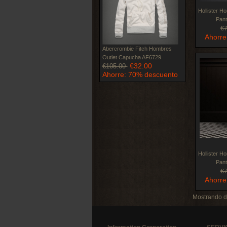
Hollister H
Pan
€
Ahorre
Abercrombie Fitch Hombres
Outlet Capucha AF6729
€32.00
€105.00
Ahorre: 70% descuento
Hollister H
Pan
€
Ahorre
Mostrando 