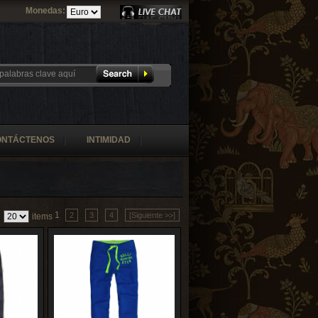
Monedas:
ONTÁCTENOS
INTIMIDAD
1
2
3
4
[Siguiente >>]
:
items