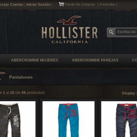
crear Cuenta
|
iniciar Sesión
|
Carrito De Compras:
(
0
artículos )
ABERCROMBIE MUJERES
ABERCROMBIE PAREJAS
C
Pantalones
de
1
al
20
(de
66
productos)
Display 