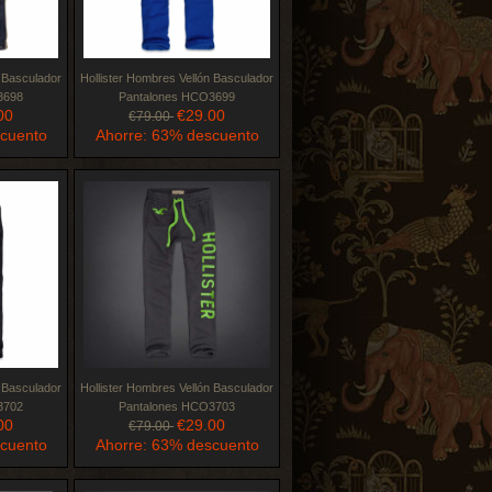
n Basculador
Hollister Hombres Vellón Basculador
3698
Pantalones HCO3699
00
€29.00
€79.00
scuento
Ahorre: 63% descuento
n Basculador
Hollister Hombres Vellón Basculador
3702
Pantalones HCO3703
00
€29.00
€79.00
scuento
Ahorre: 63% descuento