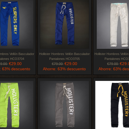
ombres Vellón Basculador
Hollister Hombres Vellón Basculador
Hollister Hombres Velló
talones HCO3704
Pantalones HCO3705
Pantalones HCO
€29.00
€29.00
€29.
79.00
€79.00
€79.00
: 63% descuento
Ahorre: 63% descuento
Ahorre: 63% de