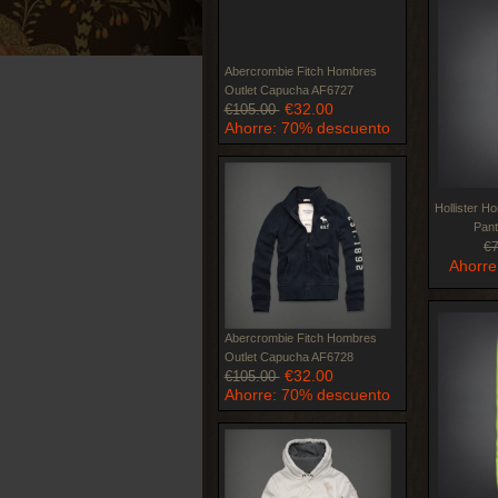
Abercrombie Fitch Hombres
Outlet Capucha AF6727
€32.00
€105.00
Ahorre: 70% descuento
Hollister H
Pan
€
Ahorre
Abercrombie Fitch Hombres
Outlet Capucha AF6728
€32.00
€105.00
Ahorre: 70% descuento