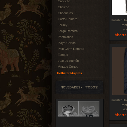
Capucha
Chaleco
Chaquetas
Corto Remera
Hollister H
Jersey
Pan
€
Largo Remera
Ahorre
Pantalones
Playa Cortos
Polo Corto Remera
Tanque
traje de plumón
Vintage Cortos
Hollister Mujeres
NOVEDADES - [TODOS]
Hollister H
Pan
€
Ahorre