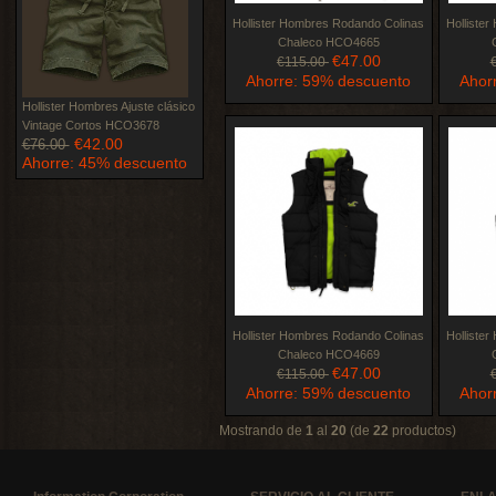
Hollister Hombres Rodando Colinas
Holliste
Chaleco HCO4665
€47.00
€115.00
Ahorre: 59% descuento
Ahor
Hollister Hombres Ajuste clásico
Vintage Cortos HCO3678
€42.00
€76.00
Ahorre: 45% descuento
Hollister Hombres Rodando Colinas
Holliste
Chaleco HCO4669
€47.00
€115.00
Ahorre: 59% descuento
Ahor
Mostrando de
1
al
20
(de
22
productos)