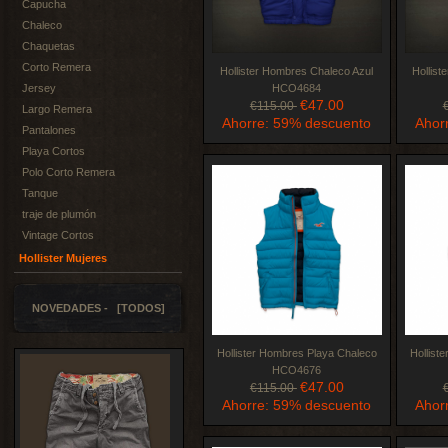
Capucha
Chaleco
Chaquetas
Corto Remera
Hollister Hombres Chaleco Azul
Hollis
Jersey
HCO4684
€47.00
€115.00
Largo Remera
Ahorre: 59% descuento
Ahor
Pantalones
Playa Cortos
Polo Corto Remera
Tanque
traje de plumón
Vintage Cortos
Hollister Mujeres
NOVEDADES - [TODOS]
Hollister Hombres Playa Chaleco
Hollist
HCO4676
€47.00
€115.00
Ahorre: 59% descuento
Ahor