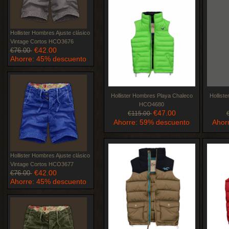
Hollister Hombres Ajuste clásico
Vintage Cortos HCO3676
€42.00
€76.00
Ahorre: 45% descuento
Hollister Hombres Playa Chaleco
Hollist
HCO4680
€47.00
€115.00
Ahorre: 59% descuento
Ahor
Hollister Hombres Ajuste clásico
Vintage Cortos HCO3677
€42.00
€76.00
Ahorre: 45% descuento