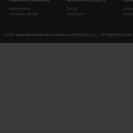
Information Corporation
SERVICIO AL CLIENTE
ENLA
sobre nosotros
F.A.Qs
políti
Condiciones de Uso
contáctenos
Envios
© 2015
Enterprises LLC.. All Rights Reserved.
www.abercrombie-fitch-hollister.es