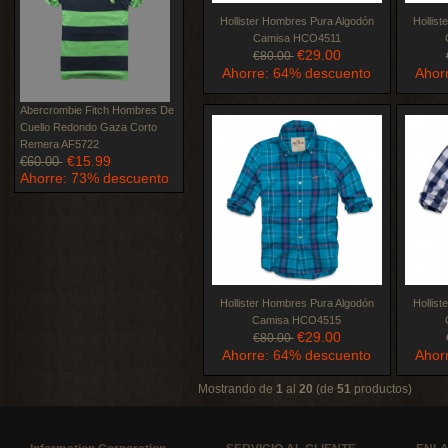
Hollister Hombres Pura Algodón
Hollis
Camisa HCO4511
€29.00
€80.00
Ahorre: 64% descuento
Ahor
Abercrombie Fitch Hombres De
Cuello Redondo Gaza Corto
Remera AF5722
€15.99
€60.00
Ahorre: 73% descuento
Hollister Hombres Pura Algodón
Hollis
Camisa HCO4515
€29.00
€80.00
Ahorre: 64% descuento
Ahor
Mostrando de
1
al
20
(de
51
productos)