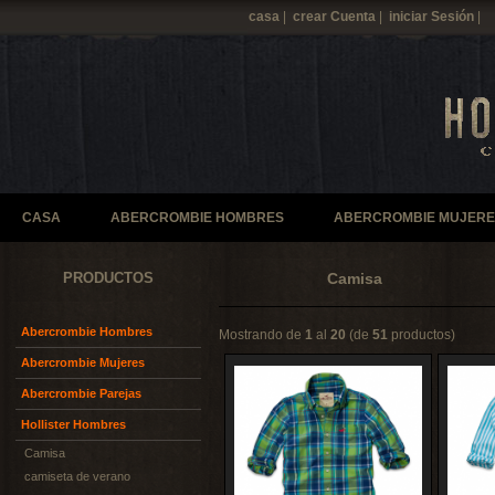
casa
|
crear Cuenta
|
iniciar Sesión
|
CASA
ABERCROMBIE HOMBRES
ABERCROMBIE MUJERE
PRODUCTOS
Camisa
Abercrombie Hombres
Mostrando de
1
al
20
(de
51
productos)
Abercrombie Mujeres
Abercrombie Parejas
Hollister Hombres
Camisa
camiseta de verano