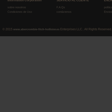
Information Corporation
SERVICIO AL CLIENTE
ENLA
sobre nosotros
F.A.Qs
políti
Condiciones de Uso
contáctenos
Envios
© 2015
Enterprises LLC.. All Rights Reserved.
www.abercrombie-fitch-hollister.es