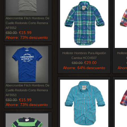
Abercrombie Fitch Hombres De
Cuello Redondo Corto Remera
AF5552
€15.99
€60.00
Ahorre: 73% descuento
Hollister Hombres Pura Algodón
Hollis
Camisa HCO4507
€29.00
€80.00
Ahorre: 64% descuento
Ahor
Abercrombie Fitch Hombres De
Cuello Redondo Corto Remera
AF5553
€15.99
€60.00
Ahorre: 73% descuento