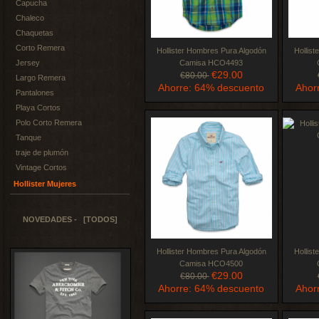
Capucha
Chaleco
Chaquetas
Corto Remera
Hollister Hombres Pura Algodón
Hollis
Jersey
Camisa HCO4493
€29.00
€80.00
Largo Remera
Ahorre: 64% descuento
Ahor
Pantalones
Playa Cortos
Polo Corto Remera
Tanque
traje de plumón
Vintage Cortos
Hollister Mujeres
NOVEDADES - [TODOS]
Hollister Hombres Pura Algodón
Hollis
Camisa HCO4500
€29.00
€80.00
Ahorre: 64% descuento
Ahor