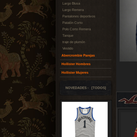
Largo Blusa
Largo Remera
Pantalones deportivos
Patalón Corto
Polo Corto Remera
Tanque
traje de plumón
Vestido
Abercrombie Parejas
Hollister Hombres
Hollister Mujeres
NOVEDADES - [TODOS]