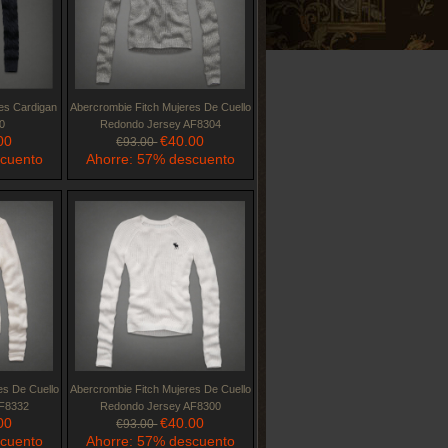
es Cardigan
Abercrombie Fitch Mujeres De Cuello
0
Redondo Jersey AF8304
00
€40.00
€93.00
scuento
Ahorre: 57% descuento
es De Cuello
Abercrombie Fitch Mujeres De Cuello
F8332
Redondo Jersey AF8300
00
€40.00
€93.00
scuento
Ahorre: 57% descuento