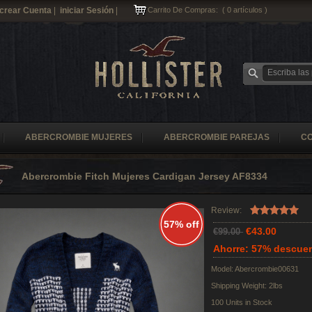
crear Cuenta
|
iniciar Sesión
|
Carrito De Compras:
(
0
artículos )
ABERCROMBIE MUJERES
ABERCROMBIE PAREJAS
C
Abercrombie Fitch Mujeres Cardigan Jersey AF8334
Review:
57% off
€43.00
€99.00
Ahorre: 57% descue
Model: Abercrombie00631
Shipping Weight: 2lbs
100 Units in Stock