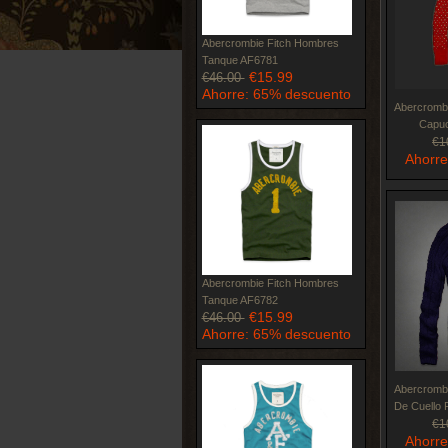
Abercrombie Fitch Hombres
Tanque AF6781
€15.99
€46.00
Ahorre: 65% descuento
Abercrombi
Capuc
€1
Ahorre
Abercrombie Fitch Hombres
Tanque AF6782
€15.99
€46.00
Ahorre: 65% descuento
Abercrombi
De Cuello
€1
Ahorre