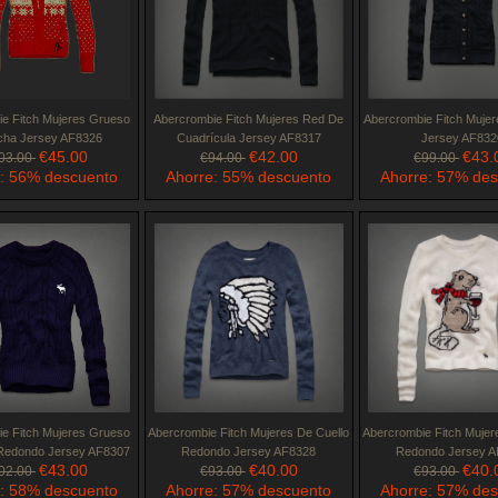
e Fitch Mujeres Grueso
Abercrombie Fitch Mujeres Red De
Abercrombie Fitch Mujer
ha Jersey AF8326
Cuadrícula Jersey AF8317
Jersey AF832
€45.00
€42.00
€43.
03.00
€94.00
€99.00
: 56% descuento
Ahorre: 55% descuento
Ahorre: 57% de
e Fitch Mujeres Grueso
Abercrombie Fitch Mujeres De Cuello
Abercrombie Fitch Mujer
 Redondo Jersey AF8307
Redondo Jersey AF8328
Redondo Jersey A
€43.00
€40.00
€40.
02.00
€93.00
€93.00
: 58% descuento
Ahorre: 57% descuento
Ahorre: 57% de