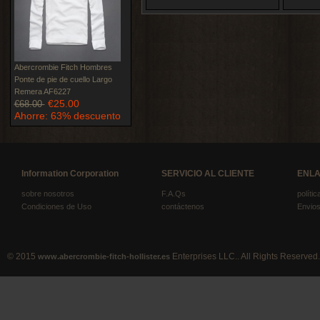
Abercrombie Fitch Hombres
Ponte de pie de cuello Largo
Remera AF6227
€25.00
€68.00
Ahorre: 63% descuento
Information Corporation
SERVICIO AL CLIENTE
ENLA
sobre nosotros
F.A.Qs
políti
Condiciones de Uso
contáctenos
Envios
© 2015
Enterprises LLC.. All Rights Reserved.
www.abercrombie-fitch-hollister.es