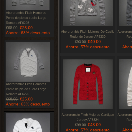
Abercrombie Fitch Hombres
Ponte de pie de cuello Largo
Remera AF6225
€25.00
€68.00
Abercrombie Fitch Mujeres De Cuello
Abercromb
Ahorre: 63% descuento
Redondo Jersey AF8330
Red
€40.00
€93.00
Ahorre: 57% descuento
Ahor
Abercrombie Fitch Hombres
Ponte de pie de cuello Largo
Remera AF6226
€25.00
€68.00
Ahorre: 63% descuento
Abercrombie Fitch Mujeres Cardigan
Abercromb
Jersey AF8324
Red
€43.00
€99.00
Ahorre: 57% descuento
Ahor