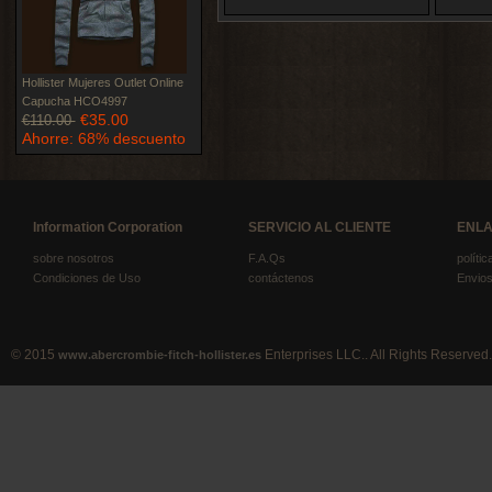
Hollister Mujeres Outlet Online
Capucha HCO4997
€35.00
€110.00
Ahorre: 68% descuento
Information Corporation
SERVICIO AL CLIENTE
ENLA
sobre nosotros
F.A.Qs
políti
Condiciones de Uso
contáctenos
Envios
© 2015
Enterprises LLC.. All Rights Reserved.
www.abercrombie-fitch-hollister.es