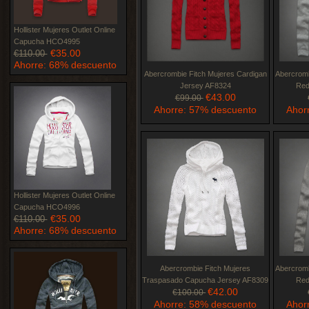
Hollister Mujeres Outlet Online
Capucha HCO4995
€35.00
€110.00
Ahorre: 68% descuento
Abercrombie Fitch Mujeres Cardigan
Abercromb
Jersey AF8324
Red
€43.00
€99.00
Ahorre: 57% descuento
Ahor
Hollister Mujeres Outlet Online
Capucha HCO4996
€35.00
€110.00
Ahorre: 68% descuento
Abercrombie Fitch Mujeres
Abercromb
Traspasado Capucha Jersey AF8309
Red
€42.00
€100.00
Ahorre: 58% descuento
Ahor