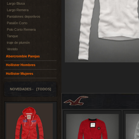
Largo Blusa
Largo Remera
Pantalones deportivos
Patalón Corto
Polo Corto Remera
Tanque
traje de plumón
Vestido
Abercrombie Parejas
Hollister Hombres
Hollister Mujeres
NOVEDADES - [TODOS]