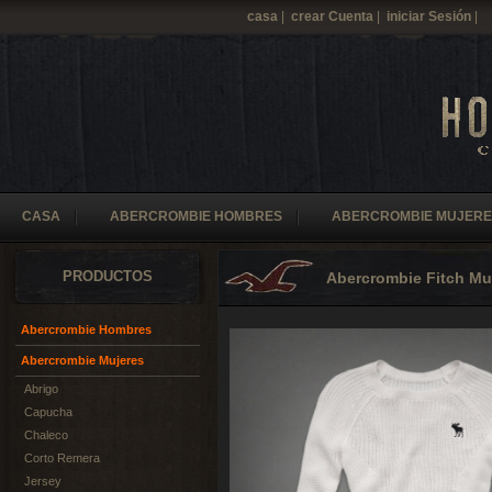
casa
|
crear Cuenta
|
iniciar Sesión
|
CASA
ABERCROMBIE HOMBRES
ABERCROMBIE MUJERE
PRODUCTOS
Abercrombie Fitch Mu
Abercrombie Hombres
Abercrombie Mujeres
Abrigo
Capucha
Chaleco
Corto Remera
Jersey