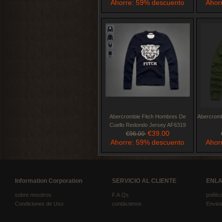
Ahorre: 59% descuento
Ahor
Abercrombie Fitch Hombres De
Abercromb
Cuello Redondo Jersey AF6319
€39.00
€96.00
Ahorre: 59% descuento
Ahor
Information Corporation
SERVICIO AL CLIENTE
ENLA
sobre nosotros
F.A.Qs
políti
Condiciones de Uso
contáctenos
Envios