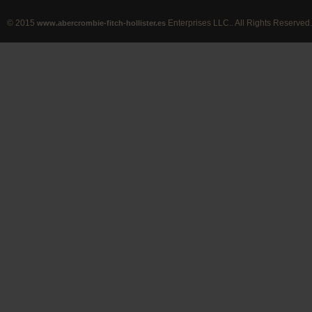
© 2015
Enterprises LLC.. All Rights Reserved.
www.abercrombie-fitch-hollister.es