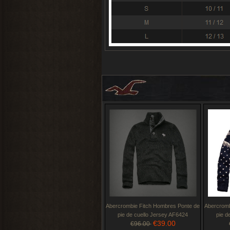
Abercrombie Fitch Hombres Ponte de
Abercromb
pie de cuello Jersey AF6424
pie d
€39.00
€96.00