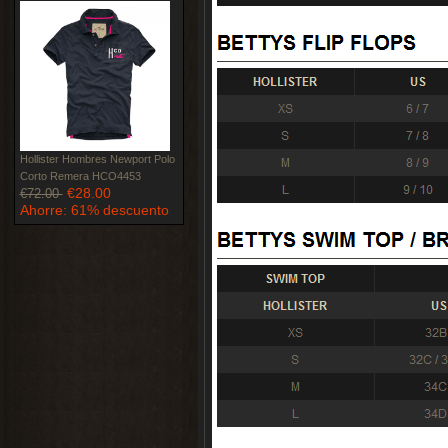
Hollister Hombres Newport Polo
Corto Remera HCO4453
€28.00
€72.00
Ahorre: 61% descuento