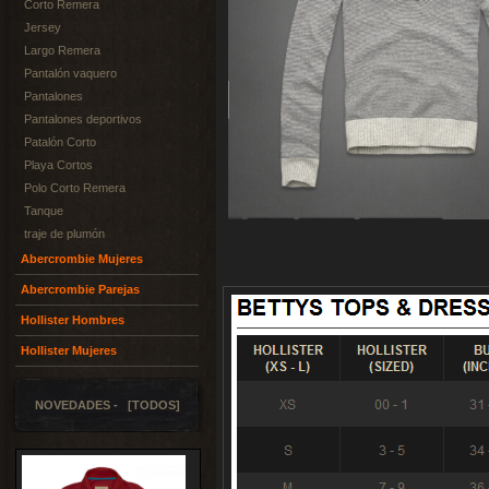
Corto Remera
Jersey
Largo Remera
Pantalón vaquero
Pantalones
Pantalones deportivos
Patalón Corto
Playa Cortos
Polo Corto Remera
Tanque
traje de plumón
Abercrombie Mujeres
Abercrombie Parejas
Hollister Hombres
Hollister Mujeres
NOVEDADES - [TODOS]