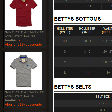
Hollister Hombres Newport Polo
Corto Remera HCO4451
€28.00
€72.00
Ahorre: 61% descuento
Hollister Hombres Newport Polo
Corto Remera HCO4452
€28.00
€72.00
Ahorre: 61% descuento