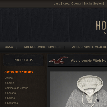
casa
|
crear Cuenta
|
iniciar Sesión
|
CASA
ABERCROMBIE HOMBRES
ABERCROMBIE MUJERE
PRODUCTOS
Abercrombie Fitch H
Abercrombie Hombres
Abrigo
Camisa
camiseta de verano
Capucha
Chaleco
Chaquetas