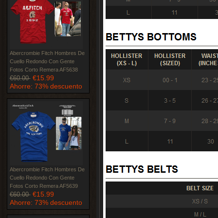
Abercrombie Fitch Hombres De
Cuello Redondo Con Gente
Fotos Corto Remera AF5638
€15.99
€60.00
Ahorre: 73% descuento
Abercrombie Fitch Hombres De
Cuello Redondo Con Gente
Fotos Corto Remera AF5639
€15.99
€60.00
Ahorre: 73% descuento