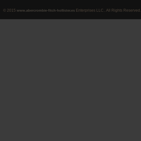
© 2015
Enterprises LLC.. All Rights Reserved.
www.abercrombie-fitch-hollister.es