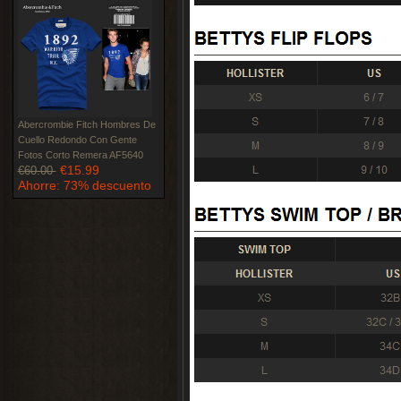
Abercrombie Fitch Hombres De
Cuello Redondo Con Gente
Fotos Corto Remera AF5640
€15.99
€60.00
Ahorre: 73% descuento