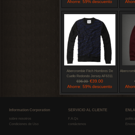
Ahorre: 59% descuento
Ahor
Abercrombie Fitch Hombres De
Abercromb
Cuello Redondo Jersey AF6311
€39.00
€96.00
Ahorre: 59% descuento
Ahor
Information Corporation
SERVICIO AL CLIENTE
ENLA
sobre nosotros
F.A.Qs
políti
Condiciones de Uso
contáctenos
Envios