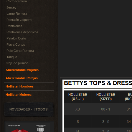
Corto Remera
Jersey
Largo Remera
Pantalón vaquero
Pantalones
Pantalones deportivos
Patalón Corto
Playa Cortos
Polo Corto Remera
Tanque
traje de plumón
Abercrombie Mujeres
Abercrombie Parejas
Hollister Hombres
Hollister Mujeres
NOVEDADES - [TODOS]