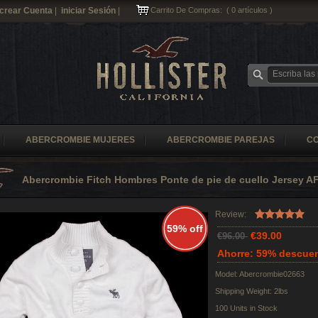
crear Cuenta
|
iniciar Sesión
|
Carrito De Compras:
(
0
artículos )
ABERCROMBIE MUJERES
ABERCROMBIE PAREJAS
C
Abercrombie Fitch Hombres Ponte de pie de cuello Jersey A
Review:
59% off
€39.00
€96.00
Ahorre: 59% descue
Model: Abercrombie02663
Shipping Weight: 2lbs
100 Units in Stock