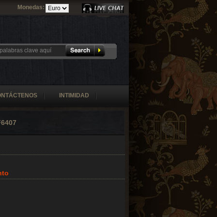
Monedas:
ONTÁCTENOS
INTIMIDAD
F6407
nto