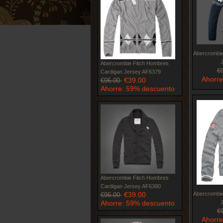
Abercrombi
Abercrombie Fitch Hombres
€
Cardigan Jersey AF6379
Ahorre
€39.00
€96.00
Ahorre: 59% descuento
Abercrombie Fitch Hombres
Cardigan Jersey AF6380
€39.00
Abercrombie
€96.00
Ahorre: 59% descuento
€
Ahorre