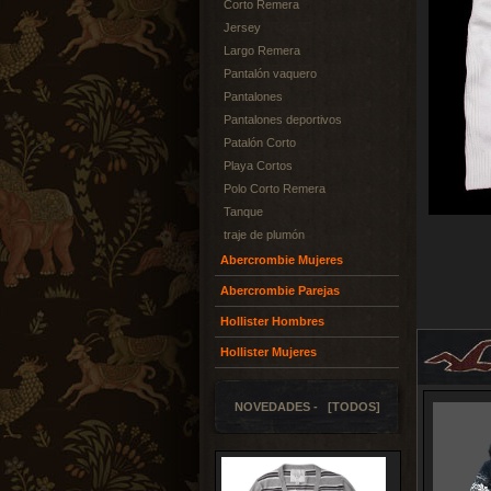
Corto Remera
Jersey
Largo Remera
Pantalón vaquero
Pantalones
Pantalones deportivos
Patalón Corto
Playa Cortos
Polo Corto Remera
Tanque
traje de plumón
Abercrombie Mujeres
Abercrombie Parejas
Hollister Hombres
Hollister Mujeres
NOVEDADES - [TODOS]