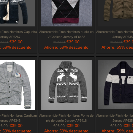
e Fitch Hombres Capucha
Abercrombie Fitch Hombres cuello en
Abercrombie Fitch Homb
Jersey AF6267
V Chaleco Jersey AF6438
Jersey AF635
€39.00
€39.00
€39.
96.00
€96.00
€96.00
: 59% descuento
Ahorre: 59% descuento
Ahorre: 59% de
 Fitch Hombres Cardigan
Abercrombie Fitch Hombres Ponte de
Abercrombie Fitch Homb
Jersey AF6343
pie de cuello Jersey AF6418
Jersey AF635
€39.00
€39.00
€39.
96.00
€96.00
€96.00
: 59% descuento
Ahorre: 59% descuento
Ahorre: 59% de