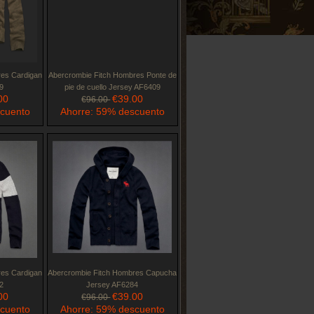
res Cardigan
Abercrombie Fitch Hombres Ponte de
9
pie de cuello Jersey AF6409
00
€39.00
€96.00
scuento
Ahorre: 59% descuento
res Cardigan
Abercrombie Fitch Hombres Capucha
2
Jersey AF6284
00
€39.00
€96.00
scuento
Ahorre: 59% descuento