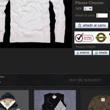
Please Choose:
SIZE
Añadir al carro:
Product 174/202
MAY WE SUGGEST: