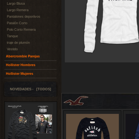
Largo Blusa
Largo Remera
Pantalones deportivos
Patalón Corto
Polo Corto Remera
Tanque
traje de plumón
Vestido
Abercrombie Parejas
Hollister Hombres
Hollister Mujeres
NOVEDADES - [TODOS]