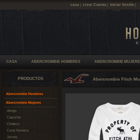
casa
|
crear Cuenta
|
iniciar Sesión
|
CASA
ABERCROMBIE HOMBRES
ABERCROMBIE MUJERE
PRODUCTOS
Abercrombie Fitch Mu
Abercrombie Hombres
Abercrombie Mujeres
Abrigo
Capucha
Chaleco
Corto Remera
Jersey