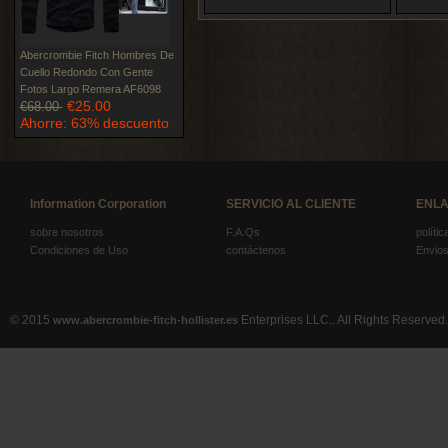
Abercrombie Fitch Hombres De
Cuello Redondo Con Gente
Fotos Largo Remera AF6098
€25.00
€68.00
Ahorre: 63% descuento
Information Corporation
SERVICIO AL CLIENTE
ENLA
sobre nosotros
F.A.Qs
políti
Condiciones de Uso
contáctenos
Envios
© 2015
Enterprises LLC.. All Rights Reserved.
www.abercrombie-fitch-hollister.es