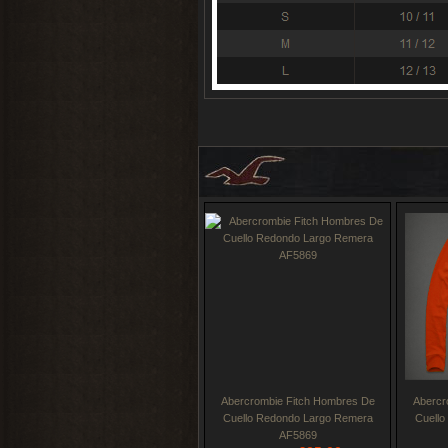
Abercrombie Fitch Hombres De
Abercr
Cuello Redondo Largo Remera
Cuell
AF5869