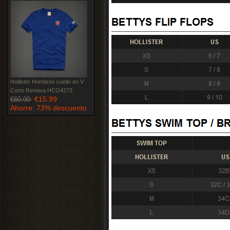
Hollister Hombres cuello en V
Corto Remera HCO4273
€15.99
€60.00
Ahorre: 73% descuento