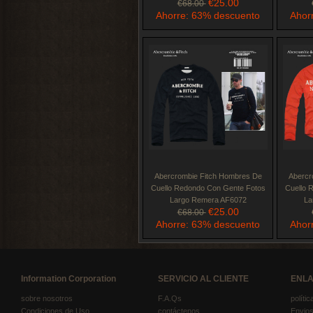
€25.00
€68.00
Ahorre: 63% descuento
Ahor
Abercrombie Fitch Hombres De
Abercr
Cuello Redondo Con Gente Fotos
Cuello 
Largo Remera AF6072
La
€25.00
€68.00
Ahorre: 63% descuento
Ahor
Information Corporation
SERVICIO AL CLIENTE
ENLA
sobre nosotros
F.A.Qs
políti
Condiciones de Uso
contáctenos
Envios