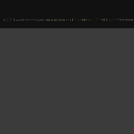
© 2015
Enterprises LLC.. All Rights Reserved.
www.abercrombie-fitch-hollister.es