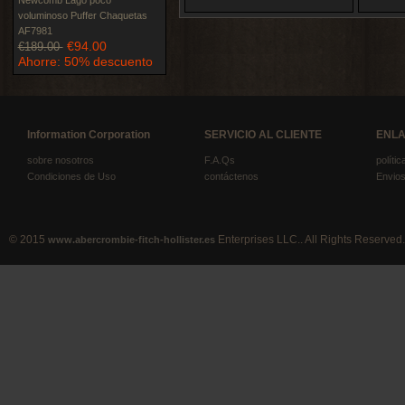
Newcomb Lago poco
voluminoso Puffer Chaquetas
AF7981
€94.00
€189.00
Ahorre: 50% descuento
Information Corporation
SERVICIO AL CLIENTE
ENLA
sobre nosotros
F.A.Qs
políti
Condiciones de Uso
contáctenos
Envios
© 2015
Enterprises LLC.. All Rights Reserved.
www.abercrombie-fitch-hollister.es