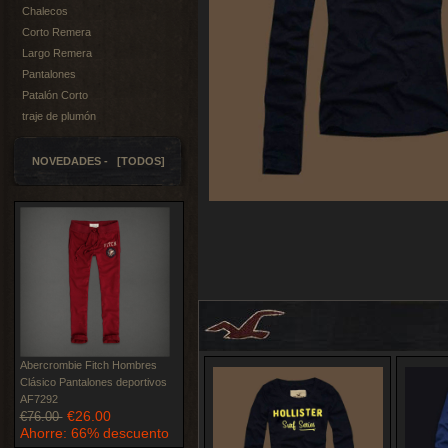
Chalecos
Corto Remera
Largo Remera
Pantalones
Patalón Corto
traje de plumón
NOVEDADES - [TODOS]
Abercrombie Fitch Hombres
Clásico Pantalones deportivos
AF7292
€26.00
€76.00
Ahorre: 66% descuento