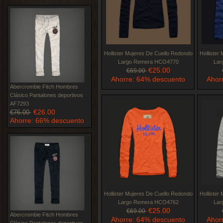
Hollister Mujeres De Cuello Redondo
Hollister
Largo Remera HCO4770
Lar
€25.00
€69.00
Ahorre: 64% descuento
Ahor
Abercrombie Fitch Hombres
Clásico Pantalones deportivos
AF7293
€26.00
€76.00
Ahorre: 66% descuento
Hollister Mujeres De Cuello Redondo
Hollister
Largo Remera HCO4762
Lar
€25.00
€69.00
Abercrombie Fitch Hombres
Ahorre: 64% descuento
Ahor