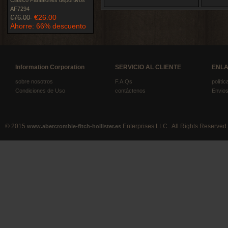
Clásico Pantalones deportivos
AF7294
€26.00
€76.00
Ahorre: 66% descuento
Information Corporation
SERVICIO AL CLIENTE
ENLA
sobre nosotros
F.A.Qs
políti
Condiciones de Uso
contáctenos
Envios
© 2015
Enterprises LLC.. All Rights Reserved.
www.abercrombie-fitch-hollister.es