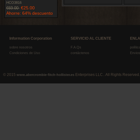
HCO3816
€25.00
€69.00
Ahorre: 64% descuento
Information Corporation
SERVICIO AL CLIENTE
ENLA
sobre nosotros
F.A.Qs
políti
Condiciones de Uso
contáctenos
Envios
© 2015
Enterprises LLC.. All Rights Reserved.
www.abercrombie-fitch-hollister.es