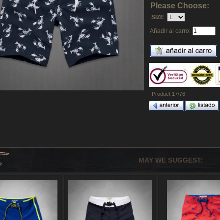
Please Choose:
SIZE
Añadir al carro:
Product 17/76
MAY WE SUGGEST: