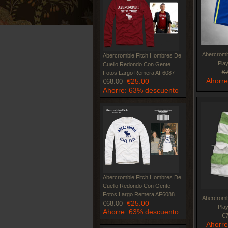
Abercromb
Abercrombie Fitch Hombres De
Pla
Cuello Redondo Con Gente
€
Fotos Largo Remera AF6087
Ahorre
€25.00
€68.00
Ahorre: 63% descuento
Abercrombie Fitch Hombres De
Cuello Redondo Con Gente
Fotos Largo Remera AF6088
Abercromb
€25.00
€68.00
Pla
Ahorre: 63% descuento
€
Ahorre