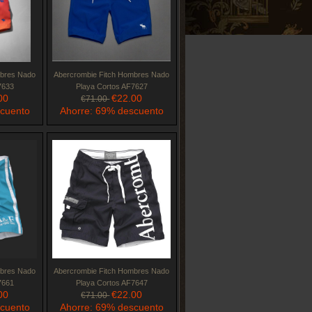
mbres Nado
Abercrombie Fitch Hombres Nado
7633
Playa Cortos AF7627
00
€22.00
€71.00
scuento
Ahorre: 69% descuento
mbres Nado
Abercrombie Fitch Hombres Nado
7661
Playa Cortos AF7647
00
€22.00
€71.00
scuento
Ahorre: 69% descuento