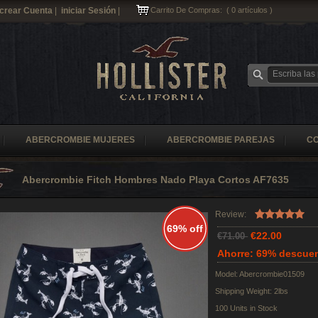
crear Cuenta
|
iniciar Sesión
|
Carrito De Compras:
(
0
artículos )
ABERCROMBIE MUJERES
ABERCROMBIE PAREJAS
C
Abercrombie Fitch Hombres Nado Playa Cortos AF7635
Review:
69% off
€22.00
€71.00
Ahorre: 69% descue
Model: Abercrombie01509
Shipping Weight: 2lbs
100 Units in Stock