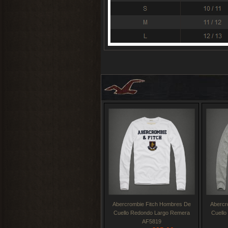
Abercrombie Fitch Hombres De
Abercr
Cuello Redondo Largo Remera
Cuell
AF5819