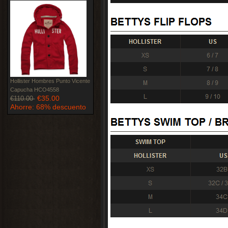
Hollister Hombres Punto Vicente
Capucha HCO4558
€35.00
€110.00
Ahorre: 68% descuento