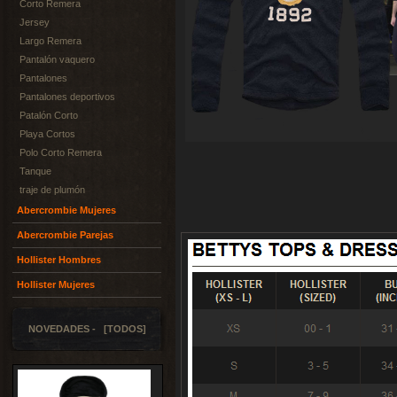
Corto Remera
Jersey
Largo Remera
Pantalón vaquero
Pantalones
Pantalones deportivos
Patalón Corto
Playa Cortos
Polo Corto Remera
Tanque
traje de plumón
Abercrombie Mujeres
Abercrombie Parejas
Hollister Hombres
Hollister Mujeres
NOVEDADES - [TODOS]