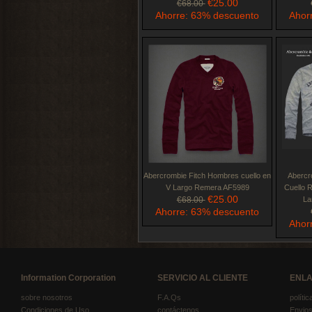
€25.00
€68.00
Ahorre: 63% descuento
Ahor
Abercrombie Fitch Hombres cuello en
Abercr
V Largo Remera AF5989
Cuello 
€25.00
€68.00
La
Ahorre: 63% descuento
Ahor
Information Corporation
SERVICIO AL CLIENTE
ENLA
sobre nosotros
F.A.Qs
políti
Condiciones de Uso
contáctenos
Envios