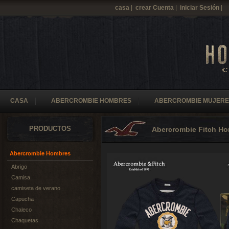
casa
|
crear Cuenta
|
iniciar Sesión
|
CASA
ABERCROMBIE HOMBRES
ABERCROMBIE MUJERE
PRODUCTOS
Abercrombie Fitch H
Abercrombie Hombres
Abrigo
Camisa
camiseta de verano
Capucha
Chaleco
Chaquetas