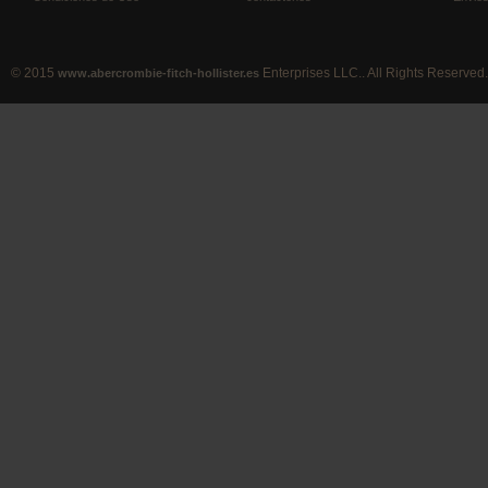
© 2015
Enterprises LLC.. All Rights Reserved.
www.abercrombie-fitch-hollister.es