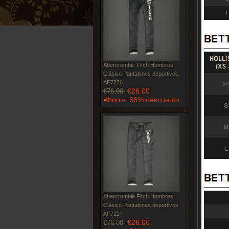
Abercrombie Fitch Hombres
Clásico Pantalones deportivos
AF7226
€26.00
€76.00
Ahorre: 66% descuento
Abercrombie Fitch Hombres
Clásico Pantalones deportivos
AF7227
€26.00
€76.00