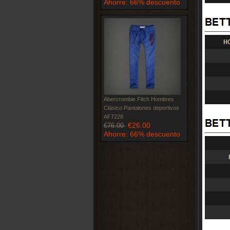
Ahorre: 66% descuento
Abercrombie Fitch Hombres
Clásico Pantalones deportivos
AF7228
€26.00
€76.00
Ahorre: 66% descuento