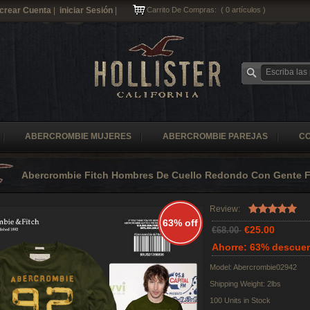
crear Cuenta
|
iniciar Sesión
|
Carrito De Compras:
(
0
artículos )
ABERCROMBIE MUJERES
ABERCROMBIE PAREJAS
C
Abercrombie Fitch Hombres De Cuello Redondo Con Gente 
Review:
63% off
€25.00
€68.00
Ahorre: 63% descue
Model: Abercrombie02942
Shipping Weight: 2lbs
100 Units in Stock