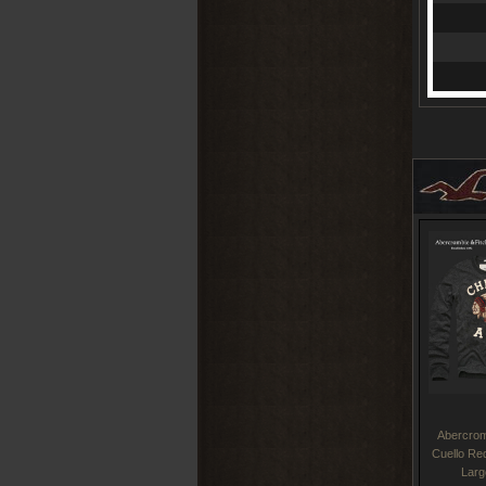
Abercrom
Cuello Re
Larg