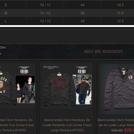
MAY WE SUGGEST:
bie Fitch Hombres De
Abercrombie Fitch Hombres De
Abercrombie Fitch Homb
dondo Con Gente Fotos
Cuello Redondo Con Gente Fotos
pie de cuello Largo Re
€25.
o Remera AF6033
Largo Remera AF6023
€68.00