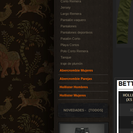
Corto Remera
Jersey
Largo Remera
Pantalón vaquero
Pantalones
Pantalones deportivos
Patalón Corto
Playa Cortos
Polo Corto Remera
Tanque
traje de plumón
Abercrombie Mujeres
Abercrombie Parejas
Hollister Hombres
Hollister Mujeres
NOVEDADES - [TODOS]