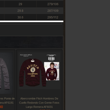
res Ponte de
Abercrombie Fitch Hombres De
mera AF6191
Cuello Redondo Con Gente Fotos
00
Largo Remera AF6031