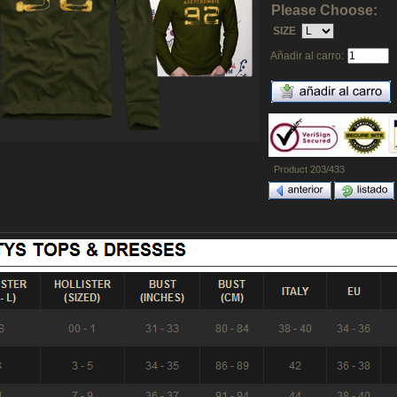
Please Choose:
SIZE
Añadir al carro:
Product 203/433