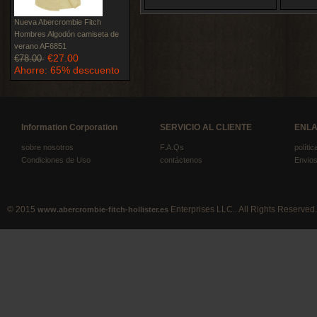
Nueva Abercrombie Fitch
Hombres Algodón camiseta de
verano AF6851
€27.00
€78.00
Ahorre: 65% descuento
Information Corporation
SERVICIO AL CLIENTE
ENLA
sobre nosotros
F.A.Qs
políti
Condiciones de Uso
contáctenos
Envios
© 2015
Enterprises LLC.. All Rights Reserved.
www.abercrombie-fitch-hollister.es