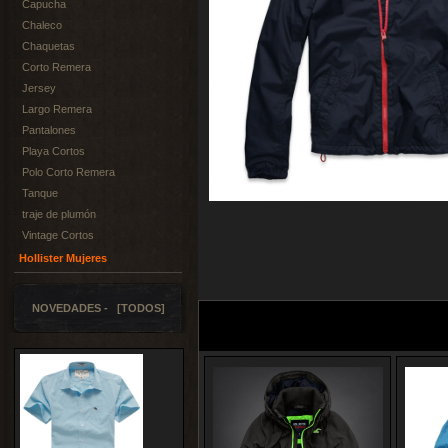
Capucha
Chaleco
Chaquetas
Corto Remera
Jersey
Largo Remera
Pantalones
Playa Cortos
Polo Corto Remera
Tanque
traje de plumón
Vintage Cortos
Hollister Mujeres
NOVEDADES - [TODOS]