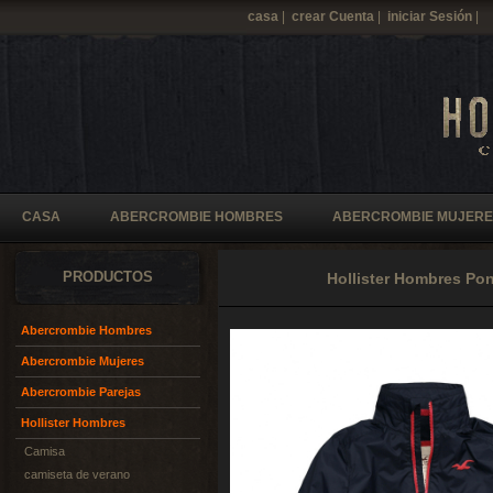
casa
|
crear Cuenta
|
iniciar Sesión
|
CASA
ABERCROMBIE HOMBRES
ABERCROMBIE MUJERE
PRODUCTOS
Hollister Hombres Po
Abercrombie Hombres
Abercrombie Mujeres
Abercrombie Parejas
Hollister Hombres
Camisa
camiseta de verano