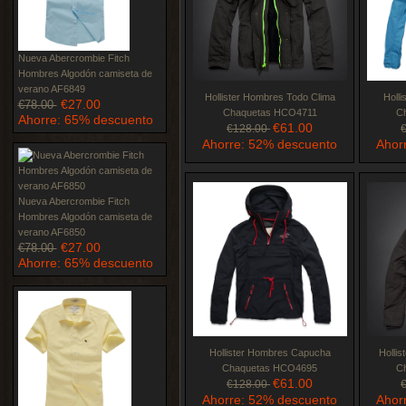
Nueva Abercrombie Fitch
Hombres Algodón camiseta de
verano AF6849
Hollister Hombres Todo Clima
Holl
€27.00
€78.00
Chaquetas HCO4711
C
Ahorre: 65% descuento
€61.00
€128.00
Ahorre: 52% descuento
Ahor
Nueva Abercrombie Fitch
Hombres Algodón camiseta de
verano AF6850
€27.00
€78.00
Ahorre: 65% descuento
Hollister Hombres Capucha
Holli
Chaquetas HCO4695
C
€61.00
€128.00
Ahorre: 52% descuento
Ahor